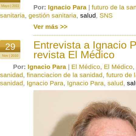
Por:
Ignacio Para
|
futuro de la sa
Mayo | 2011
sanitaria
,
gestión sanitaria
,
salud
,
SNS
Ver más >>
Entrevista a Ignacio P
29
revista El Médico
Nov | 2010
Por:
Ignacio Para
|
El Médico
,
El Médico
sanidad
,
financiacion de la sanidad
,
futuro de 
sanidad
,
Ignacio Para
,
Ignacio Para
,
salud
,
sa