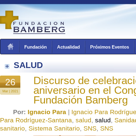
Fundación
Actualidad
Próximos Eventos
SALUD
Discurso de celebrac
26
aniversario en el Con
Mar | 2021
Fundación Bamberg
Por:
Ignacio Para
|
Ignacio Para Rodrígu
Para Rodríguez-Santana
,
salud
,
salud
,
Sanida
sanitario
,
Sistema Sanitario
,
SNS
,
SNS