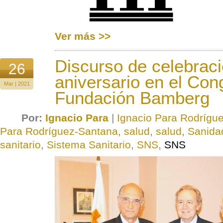
Ver más >>
Discurso de celebrac
26
aniversario en el Con
Mar | 2021
Fundación Bamberg
Por:
Ignacio Para
|
Ignacio Para Rodrígu
Para Rodríguez-Santana
,
salud
,
salud
,
Sanida
sanitario
,
Sistema Sanitario
,
SNS
,
SNS