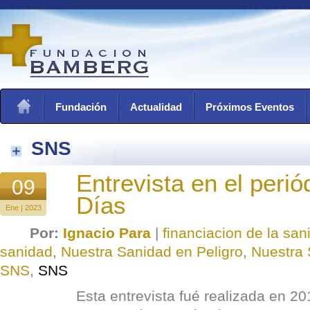
Fundación
Actualidad
Próximos Eventos
SNS
Entrevista en el perió
09
Días
Ene | 2023
Por:
Ignacio Para
|
financiacion de la san
sanidad
,
Nuestra Sanidad en Peligro
,
Nuestra 
SNS
,
SNS
Esta entrevista fué realizada en 2