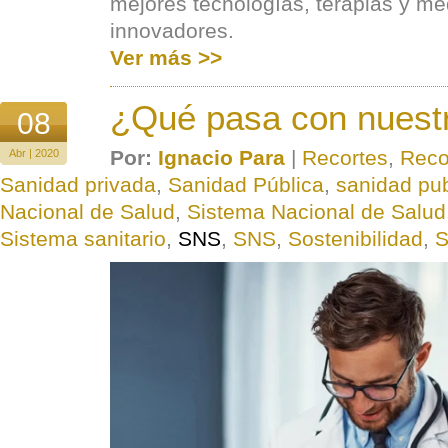
mejores tecnologías, terapias y 
innovadores.
Ver más >>
¿Qué pasa con nuest
08
Por:
Ignacio Para
|
Recortes
,
Reco
Abr | 2020
Sanidad privada
,
Sanidad Pública
,
sanidad pub
Nacional de Salud
,
Sistema Nacional de Salud
Sistema sanitario
,
SNS
,
SNS
,
Sostenibilidad
,
S