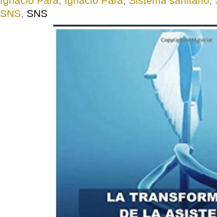
Ignacio Para
,
Ignacio Para
,
Sistema sanitario
,
SNS
,
SNS