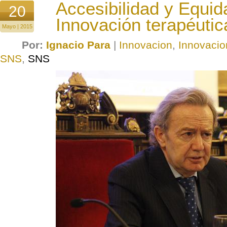
Accesibilidad y Equid
20
Innovación terapéutic
Mayo | 2015
Por:
Ignacio Para
|
Innovacion
,
Innovacio
SNS
,
SNS