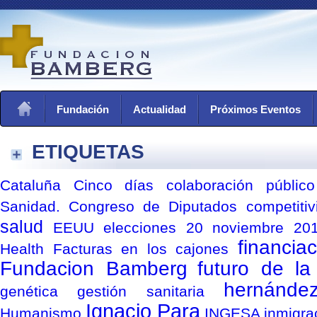
Fundación
Actualidad
Próximos Eventos
ETIQUETAS
Cataluña
Cinco días
colaboración públic
Sanidad. Congreso de Diputados
competitiv
salud
EEUU
elecciones 20 noviembre 20
financia
Health
Facturas en los cajones
Fundacion Bamberg
futuro de la
hernánde
genética
gestión sanitaria
Ignacio Para
Humanismo
INGESA
inmigra