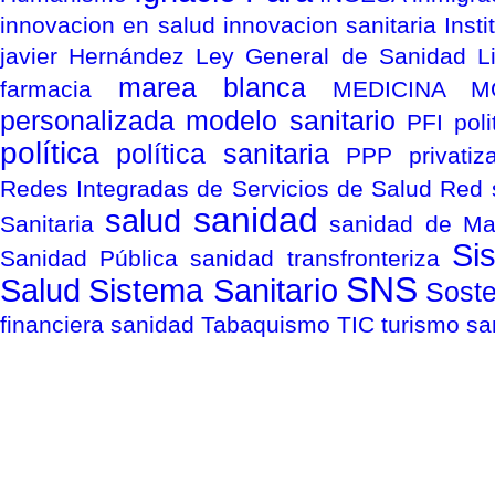
innovacion en salud
innovacion sanitaria
Inst
javier Hernández
Ley General de Sanidad
L
marea blanca
farmacia
MEDICINA M
personalizada
modelo sanitario
PFI
pol
política
política sanitaria
PPP
privati
Redes Integradas de Servicios de Salud
Red 
sanidad
salud
Sanitaria
sanidad de Ma
Si
Sanidad Pública
sanidad transfronteriza
SNS
Salud
Sistema Sanitario
Soste
financiera sanidad
Tabaquismo
TIC
turismo san