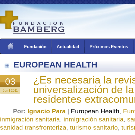
Fundación
Actualidad
Próximos Eventos
EUROPEAN HEALTH
¿Es necesaria la revis
03
universalización de la
Jun | 2011
residentes extracomun
Por:
Ignacio Para
|
European Health
,
Eur
inmigración sanitaria
,
inmigración sanitaria
,
sa
sanidad transfronteriza
,
turismo sanitario
,
turi