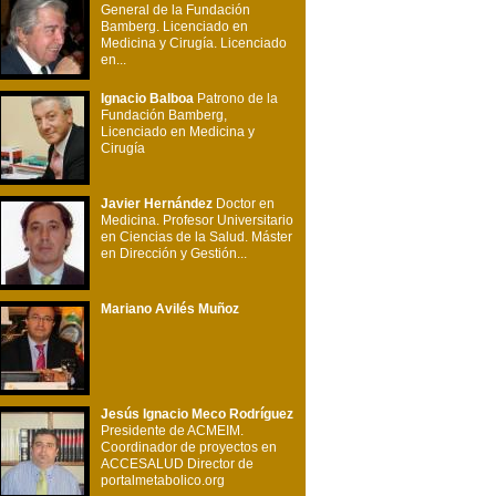
General de la Fundación
Bamberg. Licenciado en
Medicina y Cirugía. Licenciado
en...
Ignacio Balboa
Patrono de la
Fundación Bamberg,
Licenciado en Medicina y
Cirugía
Javier Hernández
Doctor en
Medicina. Profesor Universitario
en Ciencias de la Salud. Máster
en Dirección y Gestión...
Mariano Avilés Muñoz
Jesús Ignacio Meco Rodríguez
Presidente de ACMEIM.
Coordinador de proyectos en
ACCESALUD Director de
portalmetabolico.org