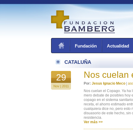
Fundación
Actualidad
CATALUÑA
Nos cuelan 
29
Por:
Jesus Ignacio Meco
|
as
Nov | 2011
Nos cuelan el Copago. Ya ha l
mero debate de posibles hoy es
copago en el sistema sanitari
receta, el ahorro estimado ent
cualquiera dice no, pero esto 
disuasorio de este hecho, sin 
resistencia.
Ver más >>