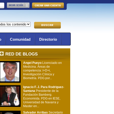
o
Comunidad
Directorio
RED DE BLOGS
Angel Pueyo
Licenciado en
Medicina. Áreas de
competencia: I+D+i,
Investigación Clínica y
Biometría. PDG por...
Ignacio F. J. Para Rodriguez-
Santana
Presidente de la
Fundación Bamberg.
Economista. PDG en IESE,
Universidad de Navarra y
Master en...
Salvador Arribas
Secretario