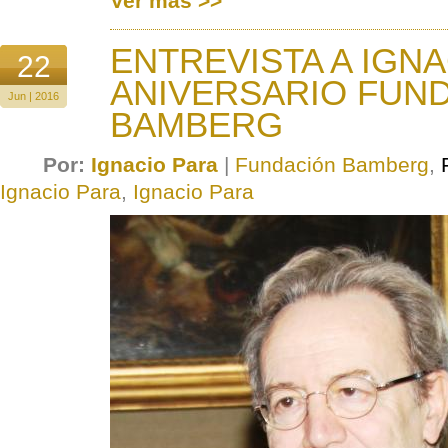
Ver más >>
ENTREVISTA A IGNA
22
ANIVERSARIO FUN
Jun | 2016
BAMBERG
Por:
Ignacio Para
|
Fundación Bamberg
,
Ignacio Para
,
Ignacio Para