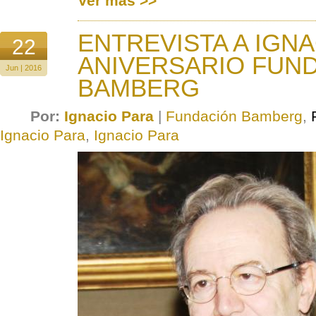
Ver más >>
ENTREVISTA A IGNA
22
ANIVERSARIO FUN
Jun | 2016
BAMBERG
Por:
Ignacio Para
|
Fundación Bamberg
,
Ignacio Para
,
Ignacio Para